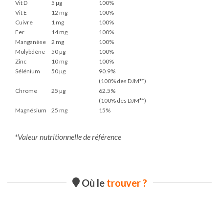
Vit D
5 µg
100%
Vit E
12 mg
100%
Cuivre
1 mg
100%
Fer
14 mg
100%
Manganèse
2 mg
100%
Molybdène
50 µg
100%
Zinc
10 mg
100%
Sélénium
50 µg
90.9%
(100% des DJM**)
Chrome
25 µg
62.5%
(100% des DJM**)
Magnésium
25 mg
15%
*Valeur nutritionnelle de référence
Où le
trouver ?