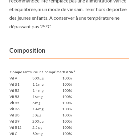
recommandée. Ne remplace pas une alimentation variée
et équilibrée, ni un mode de vie sain. Tenir hors de portée
des jeunes enfants. A conserver à une température ne
dépassant pas 25°C.
Composition
Composants
Pour 1 comprimé
%VNR*
Vit A
800 µg
100%
Vit B1
1.1 mg
100%
Vit B2
1.4 mg
100%
Vit B3
16 mg
100%
Vit B5
6 mg
100%
Vit B6
1.4 mg
100%
Vit B8
50 µg
100%
Vit B9
200 µg
100%
Vit B12
2.5 µg
100%
Vit C
80 mg
100%