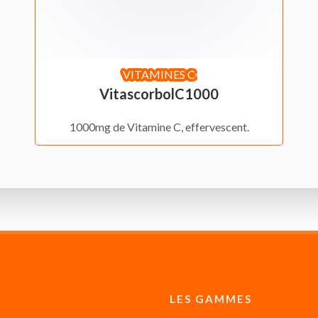
VITAMINES C
VitascorbolC1000
1000mg de Vitamine C, effervescent.
LES GAMMES