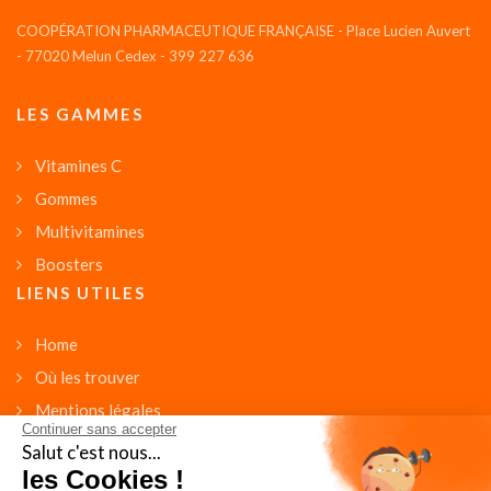
COOPÉRATION PHARMACEUTIQUE FRANÇAISE - Place Lucien Auvert
- 77020 Melun Cedex - 399 227 636
LES GAMMES
Vitamines C
Gommes
Multivitamines
Boosters
LIENS UTILES
Home
Où les trouver
Mentions légales
Continuer sans accepter
Politique de confidentialité
Salut c'est nous...
les Cookies !
Conditions générales d'utilisation